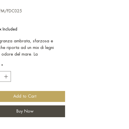
CFM/FDC025
Price
x Included
granza ambrata, sfarzosa e
che riporta ad un mix di legni
e odore del mare. La
zione di fava tonka, patchouli,
*
e vaniglia ricorda l’atmosfera
inebriante della TERRA d’Oriente.
ZIONE REGALO PROFUMATORE
TE "TERRA" 500ML + DOPPI
NCINI
Add to Cart
Buy Now