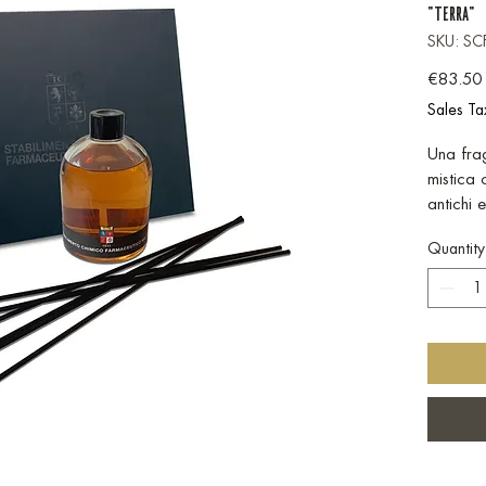
"TERRA"
SKU: S
€83.50
Sales Ta
Una fra
mistica 
antichi 
combina
Quantity
muschio 
calda e 
CONFE
AMBIEN
BASTO