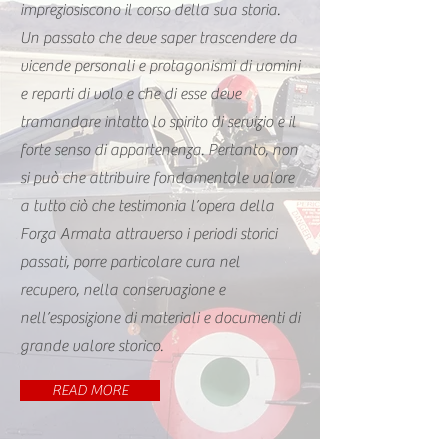
impreziosiscono il corso della sua storia.
Un passato che deve saper trascendere da
vicende personali e protagonismi di uomini
e reparti di volo e che di esse deve
tramandare intatto lo spirito di servizio e il
forte senso di appartenenza. Pertanto, non
si può che attribuire fondamentale valore
a tutto ciò che testimonia l’opera della
Forza Armata attraverso i periodi storici
passati, porre particolare cura nel
recupero, nella conservazione e
nell’esposizione di materiali e documenti di
grande valore storico.
READ MORE