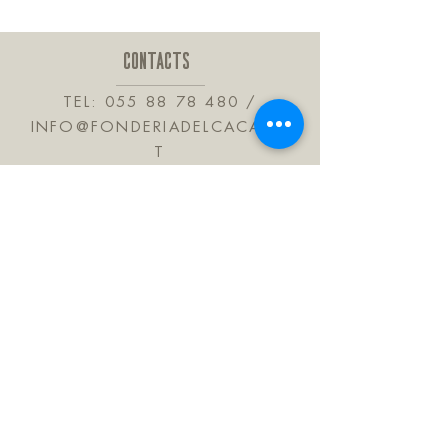
Colore scuro e profumo molto intenso
di tè, sono le caratteristiche di questo
liquore ottenuto per macerazione
CONTACTS
alcolica di tè e spezie.
TEL:
055 88 78 480
/
INFO@FONDERIADELCACAO.I
T
VIA DELLE BARTROLINE, 41
CALENZANO 50041
TUSCANY ITALY
JOIN OUR MAILING LIST
Subscribe Now
FAQ