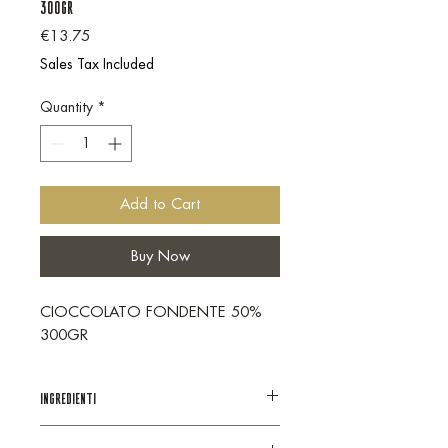
300GR
Price
€13.75
Sales Tax Included
Quantity
*
Add to Cart
Buy Now
CIOCCOLATO FONDENTE 50%
300GR
INGREDIENTI
Zucchero, granella di cacao, burro