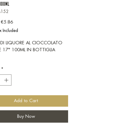
 100ML
M152
Regular Price
Sale Price
€5.86
x Included
DI LIQUORE AL CIOCCOLATO
E 17° 100ML IN BOTTIGLIA
*
Add to Cart
Buy Now