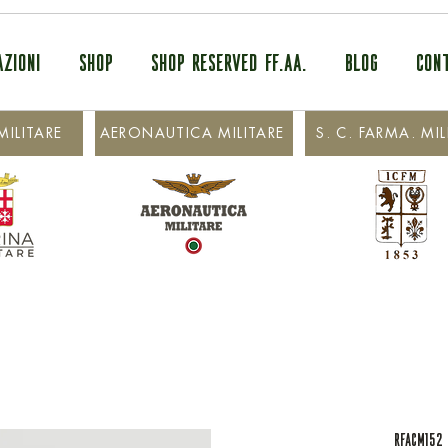
AZIONI
SHOP
SHOP RESERVED FF.AA.
BLOG
CON
ILITARE
AERONAUTICA MILITARE
S. C. FARMA. MIL
RFACM152 