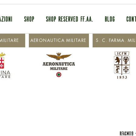
AZIONI
SHOP
SHOP RESERVED FF.AA.
BLOG
CON
ILITARE
AERONAUTICA MILITARE
S. C. FARMA. MIL
RFACM119