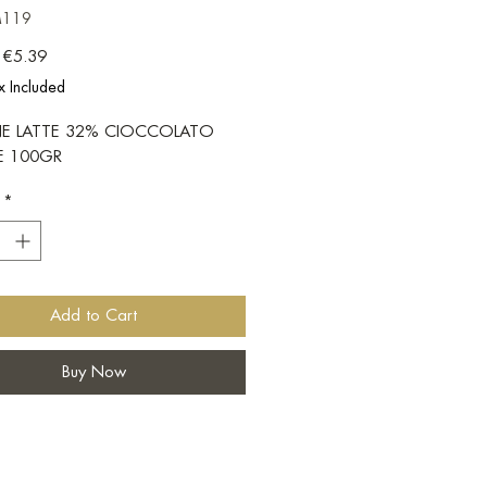
M119
Regular Price
Sale Price
€5.39
x Included
E LATTE 32% CIOCCOLATO
RE 100GR
*
Add to Cart
Buy Now