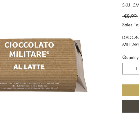
SKU: C
 €8.99 
Sales Ta
DADON
MILITA
Quantity