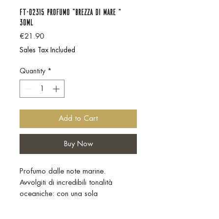
FT-02315 PROFUMO "BREZZA DI MARE “
30ml
Price
€21.90
Sales Tax Included
Quantity
*
Add to Cart
Buy Now
Profumo dalle note marine.
Avvolgiti di incredibili tonalità
oceaniche: con una sola
vaporizzazione ti sembrerà di
essere tra le onde del mare.