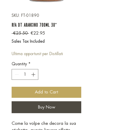
SKU: FT-01890
RFA DT Arancino 700ml 30°
Regular Price
Sale Price
 €25.50 
€22.95
Sales Tax Included
Ultima opportunit per Distillati
Quantity
*
Add to Cart
Buy Now
Come la volpe che decora la sua