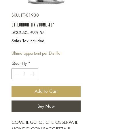
SKU: FT-01930
DT London Gin 700ml 40°
Regular Price
Sale Price
 €39.50 
€35.55
Sales Tax Included
Ultima opportunit per Distillati
Quantity
*
Add to Cart
Buy Now
COME IL GUFO, CHE OSSERVA IL