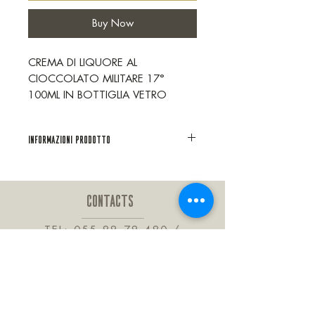
Buy Now
CREMA DI LIQUORE AL
CIOCCOLATO MILITARE 17°
100ML IN BOTTIGLIA VETRO
Informazioni prodotto
CONTACTS
TEL:
055 88 78 480
/
INFO@FONDERIADELCACAO.I
T
VIA DELLE BARTROLINE, 41
CALENZANO 50041