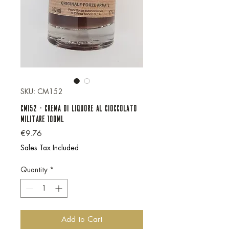
SKU: CM152
CM152 - CREMA DI LIQUORE AL CIOCCOLATO
MILITARE 100ML
Price
€9.76
Sales Tax Included
Quantity
*
Add to Cart