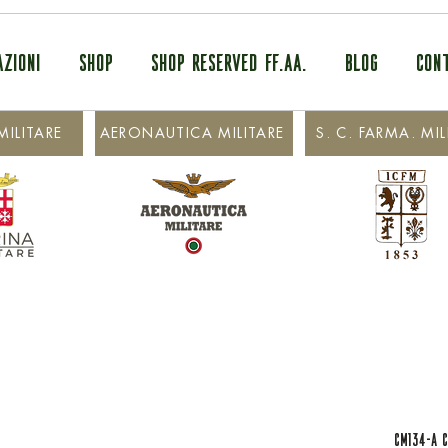
AZIONI
SHOP
SHOP RESERVED FF.AA.
BLOG
CON
ILITARE
AERONAUTICA MILITARE
S. C. FARMA. MIL
CM134-A 