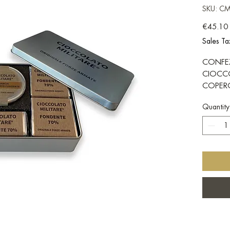
SKU: C
€45.10
Sales Ta
CONFE
CIOCC
COPER
CIOCCO
Quantity
LA CON
-20 NA
FONDE
-1 DA
FONDE
-4 TAV
-1 DRA