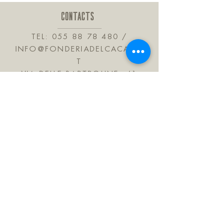
tagliere in faggio italiano e coltello di
produzione artigianale di Scarperia.
CONTACTS
TEL:
055 88 78 480
/
INFO@FONDERIADELCACAO.I
T
VIA DELLE BARTROLINE, 41
CALENZANO 50041
TUSCANY ITALY
JOIN OUR MAILING LIST
Subscribe Now
FAQ
Shipping & Refunds