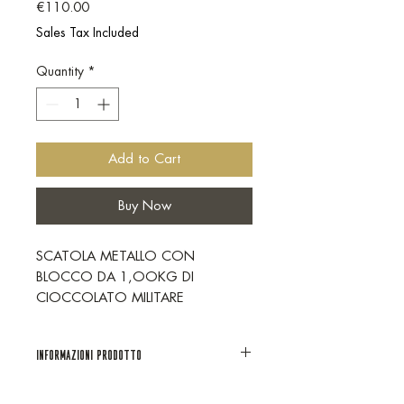
Price
€110.00
Sales Tax Included
Quantity
*
Add to Cart
Buy Now
SCATOLA METALLO CON
BLOCCO DA 1,OOKG DI
CIOCCOLATO MILITARE
FONDENTE 70% CON TAGLIERE
IN FAGGIO E COLTELLO
Informazioni prodotto
ARTIGIANALE
Scatola in metallo riutilizzabile,