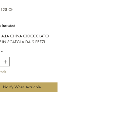
M128-CH
Price
x Included
E ALLA CHINA CIOCCOLATO
E IN SCATOLA DA 9 PEZZI
*
tock
Notify When Available