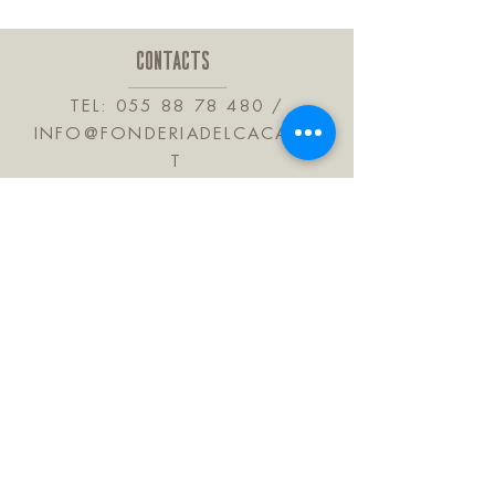
Il dado 25GR è considerato il più
pratico per il trasporto.
CONTACTS
TEL:
055 88 78 480
/
INFO@FONDERIADELCACAO.I
T
VIA DELLE BARTROLINE, 41
CALENZANO 50041
TUSCANY ITALY
JOIN OUR MAILING LIST
Subscribe Now
FAQ