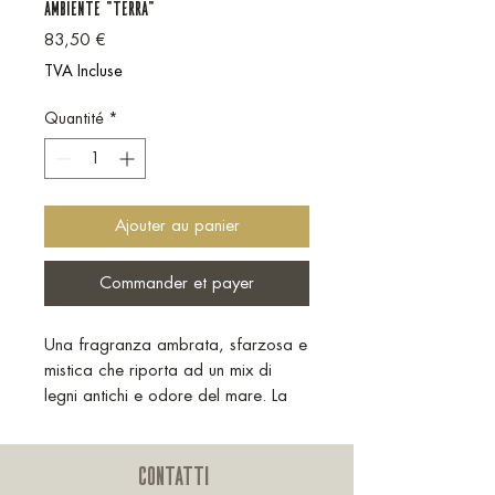
AMBIENTE "TERRA"
Prix
83,50 €
TVA Incluse
Quantité
*
Ajouter au panier
Commander et payer
Una fragranza ambrata, sfarzosa e
mistica che riporta ad un mix di
legni antichi e odore del mare. La
combinazione di fava tonka,
patchouli, muschio e vaniglia
CONTATTI
ricorda l’atmosfera calda e