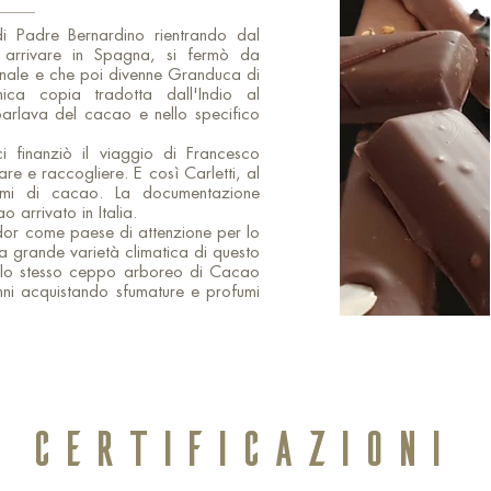
i Padre Bernardino rientrando dal
 arrivare in Spagna, si fermò da
inale e che poi divenne Granduca di
ica copia tradotta dall'Indio al
 parlava del cacao e nello specifico
i finanziò il viaggio di Francesco
re e raccogliere. E così Carletti, al
 semi di cacao. La documentazione
arrivato in Italia.​
dor come paese di attenzione per lo
La grande varietà climatica di questo
e lo stesso ceppo arboreo di Cacao
nni acquistando sfumature e profumi
CERTIFICAZIONI