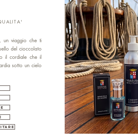
QUALITA'
 un viaggio che ti
uello del cioccolato
o il cordiale che il
ardia sotto un cielo
RE
E
LITARE