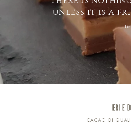
“There is nothing
unless it is a f
- L
IERI E 
CACAO DI QUAL