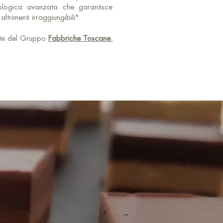
nologica avanzata che garantisce
altrimenti irraggiungibili".
te del Gruppo
Fabbriche Toscane.