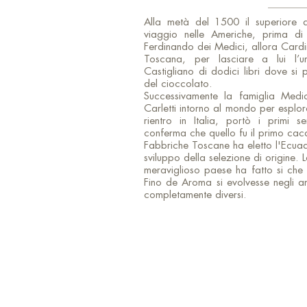
Alla metà del 1500 il superiore d
viaggio nelle Americhe, prima di
Ferdinando dei Medici, allora Card
Toscana, per lasciare a lui l’un
Castigliano di dodici libri dove si
del cioccolato.
Successivamente la famiglia Medic
Carletti intorno al mondo per esplora
rientro in Italia, portò i primi
conferma che quello fu il primo cacao 
Fabbriche Toscane ha eletto l'Ecua
sviluppo della selezione di origine. 
meraviglioso paese ha fatto si ch
Fino de Aroma si evolvesse negli a
completamente diversi.