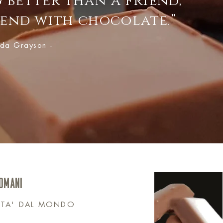
 better than a friend,
riend with chocolate.”
inda Grayson -
DOMANI
ITA' DAL MONDO