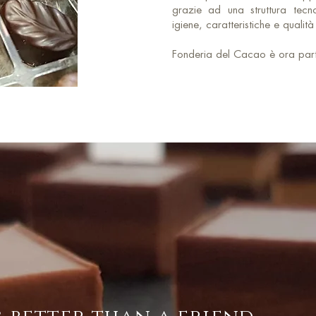
grazie ad una struttura tec
igiene, caratteristiche e qualità 
Fonderia del Cacao è ora par