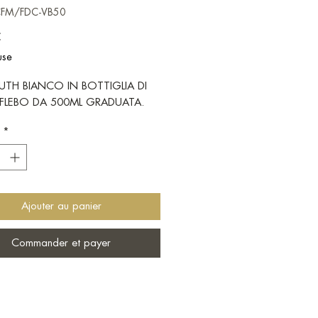
SCFM/FDC-VB50
Prix
€
use
TH BIANCO IN BOTTIGLIA DI
FLEBO DA 500ML GRADUATA.
*
Ajouter au panier
Commander et payer