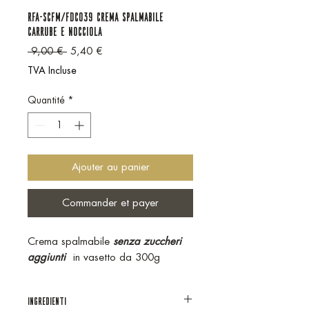
RFA-SCFM/FDC039 CREMA SPALMABILE
CARRUBE E NOCCIOLA
Prix original
Prix promotionnel
 9,00 € 
5,40 €
TVA Incluse
Quantité
*
Ajouter au panier
Commander et payer
Crema spalmabile
senza zuccheri
aggiunti
in vasetto da 300g
INGREDIENTI