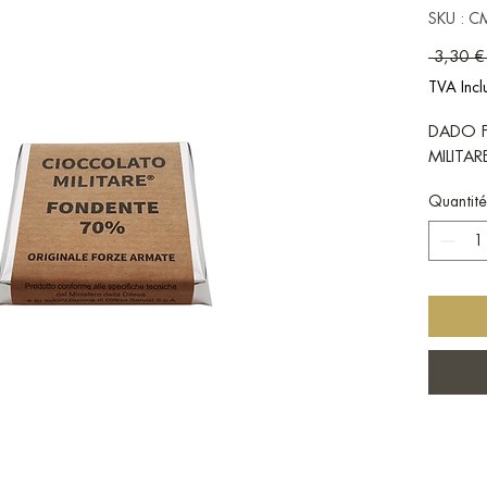
SKU : 
 3,30 €
TVA Incl
DADO 
MILITA
Quantité