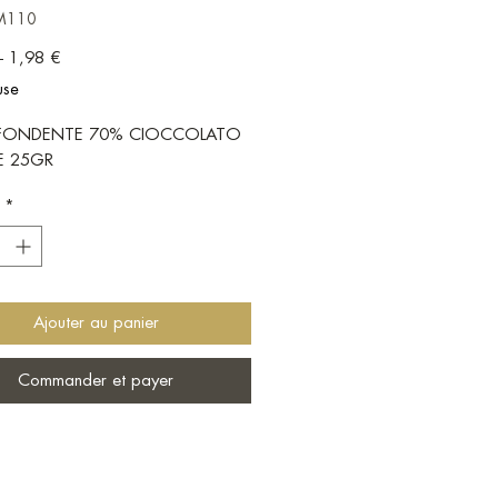
CM110
Prix original
Prix promotionnel
 
1,98 €
use
FONDENTE 70% CIOCCOLATO
RE 25GR
*
Ajouter au panier
Commander et payer