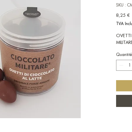
SKU : 
P
8,25 €
TVA Incl
OVETTI
MILITA
Quantité