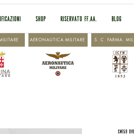
IFICAZIONI
SHOP
RISERVATO FF.AA.
BLOG
ILITARE
AERONAUTICA MILITARE
S. C. FARMA. MIL
CM159 OV