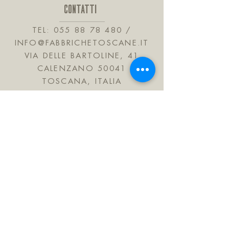
CONTATTI
TEL:
055 88 78 480
/
INFO@FABBRICHETOSCANE.IT
VIA DELLE BARTOLINE, 41
CALENZANO 50041
TOSCANA, ITALIA
JOIN OUR MAILING LIST
Subscribe Now
FAQ
Shipping & Refunds
Informativa sulla privacy