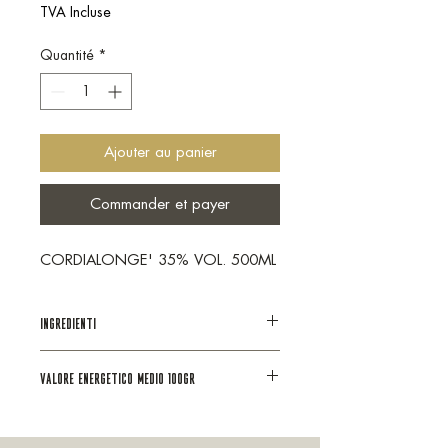
TVA Incluse
Quantité
*
Ajouter au panier
Commander et payer
CORDIALONGE' 35% VOL. 500ML
INGREDIENTI
Distillato di vino,alcool, zucchero,
VALORE ENERGETICO MEDIO 100GR
aromi, colorante: E 110. Contiene
solfiti