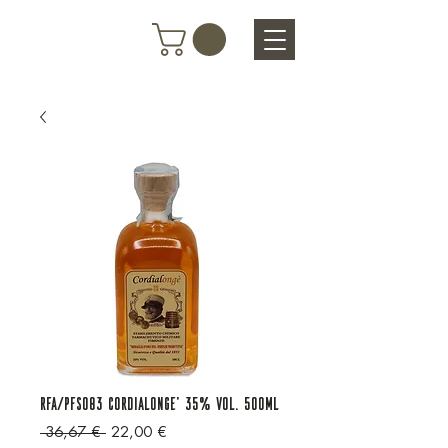
RFA/PFS083 CORDIALONGE' 35% VOL. 500ML
Prix original
Prix promotionnel
 36,67 € 
22,00 €