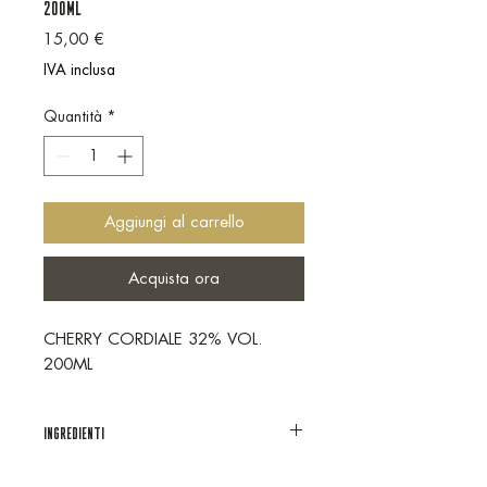
200ML
Prezzo
15,00 €
IVA inclusa
Quantità
*
Aggiungi al carrello
Acquista ora
CHERRY CORDIALE 32% VOL.
200ML
INGREDIENTI
Distillato di vino, zucchero, succo di