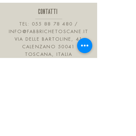
amarena, aromi naturali. Contiene
CONTATTI
solfiti
TEL:
055 88 78 480
/
INFO@FABBRICHETOSCANE.IT
VIA DELLE BARTOLINE, 41
CALENZANO 50041
TOSCANA, ITALIA
JOIN OUR MAILING LIST
Subscribe Now
FAQ
Shipping & Refunds
Informativa sulla privacy