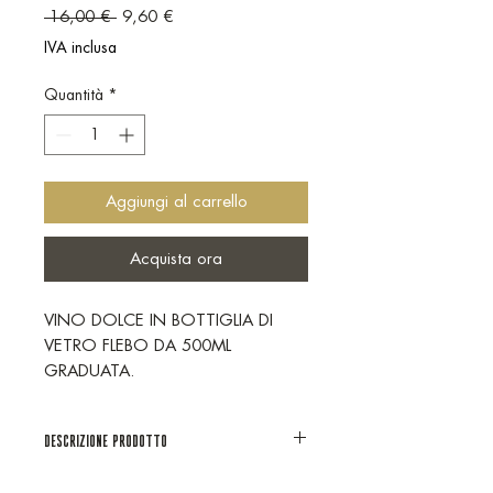
Prezzo regolare
Prezzo scontato
 16,00 € 
9,60 €
IVA inclusa
Quantità
*
Aggiungi al carrello
Acquista ora
VINO DOLCE IN BOTTIGLIA DI
VETRO FLEBO DA 500ML
GRADUATA.
DESCRIZIONE PRODOTTO