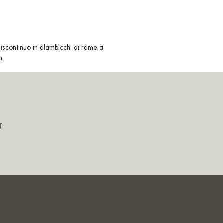
discontinuo in alambicchi di rame a
a.
T