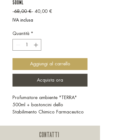
500ML
Prezzo regolare
Prezzo scontato
 68,00 € 
40,00 €
IVA inclusa
Quantità
*
Aggiungi al carrello
Acquista ora
Profumatore ambiente "TERRA"
500ml + bastoncini dello
Stabilimento Chimico Farmaceutico
Militare
CONTATTI