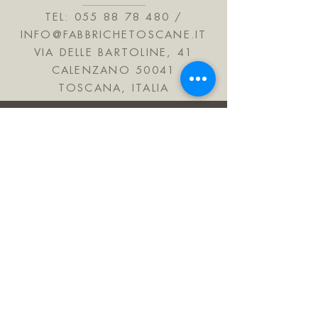
TEL:
055 88 78 480
/
INFO@FABBRICHETOSCANE.IT
VIA DELLE BARTOLINE, 41
CALENZANO 50041
TOSCANA, ITALIA
JOIN OUR MAILING LIST
Subscribe Now
FAQ
Shipping & Refunds
Informativa sulla privacy