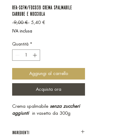
RFA-SCFM/FDC039 CREMA SPALMABILE
CARRUBE E NOCCIOLA
Prezzo regolare
Prezzo scontato
 9,00 € 
5,40 €
IVA inclusa
Quantità
*
Aggiungi al carrello
Acquista ora
Crema spalmabile
senza zuccheri
aggiunti
in vasetto da 300g
INGREDIENTI