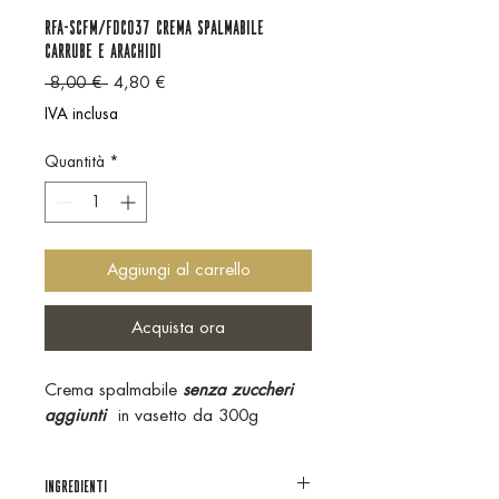
RFA-SCFM/FDC037 CREMA SPALMABILE
CARRUBE E ARACHIDI
Prezzo regolare
Prezzo scontato
 8,00 € 
4,80 €
IVA inclusa
Quantità
*
Aggiungi al carrello
Acquista ora
Crema spalmabile
senza zuccheri
aggiunti
in vasetto da 300g
INGREDIENTI