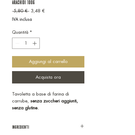
ARACHIDI 100G
Prezzo regolare
Prezzo scontato
 5,80 € 
3,48 €
IVA inclusa
Quantità
*
Aggiungi al carrello
Acquista ora
Tavoletta a base di farina di
carrube,
senza zuccheri aggiunti,
senza glutine.
INGREDIENTI