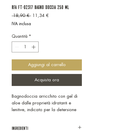
RFA FT-02317 BAGNO DOCCIA 250 ml
Prezzo regolare
Prezzo scontato
 18,90 € 
11,34 €
IVA inclusa
Quantità
*
Aggiungi al carrello
Acquista ora
Bagnodoccia arricchito con gel di
aloe dalle proprietà idratanti e
lenitive, indicato per la detersione
quotidiana, per tutti i tipi di pelle.
Contribuisce a mantenere inalterato
INGREDIENTI
l’equilibrio idrolipidico della pelle.