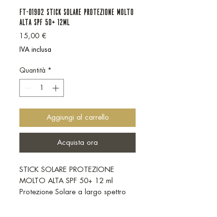
FT-01902 STICK SOLARE PROTEZIONE MOLTO
ALTA SPF 50+ 12ml
Prezzo
15,00 €
IVA inclusa
Quantità
*
Aggiungi al carrello
Acquista ora
STICK SOLARE PROTEZIONE
MOLTO ALTA SPF 50+ 12 ml
Protezione Solare a largo spettro
SPF 50+ resistente all’acqua, dalla
formulazione in stick che garantisce