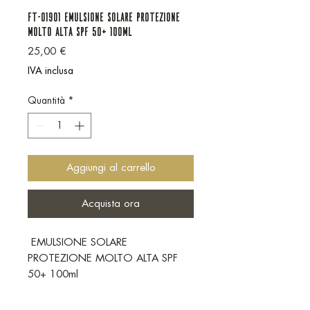
FT-01901 EMULSIONE SOLARE PROTEZIONE
MOLTO ALTA SPF 50+ 100ml
Prezzo
25,00 €
IVA inclusa
Quantità
*
Aggiungi al carrello
Acquista ora
EMULSIONE SOLARE
PROTEZIONE MOLTO ALTA SPF
50+ 100ml
Protezione Solare a largo spettro
SPF 50+ resistente all’acqua, dalla