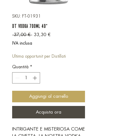
SKU: FT-01931
DT Vodka 700ml 40°
Prezzo regolare
Prezzo scontato
 37,00 € 
33,30 €
IVA inclusa
Ultima opportunit per Distillati
Quantità
*
Aggiungi al carrello
Acquista ora
INTRIGANTE E MISTERIOSA COME