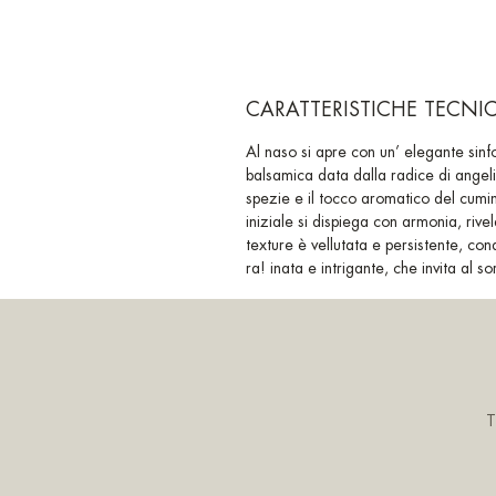
CARATTERISTICHE TECNI
Al naso si apre con un’ elegante sinfo
balsamica data dalla radice di angel
spezie e il tocco aromatico del cumin
iniziale si dispiega con armonia, rive
texture è vellutata e persistente, co
ra! inata e intrigante, che invita al s