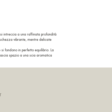
si intreccia a una raffinata profondità
eschezza vibrante, mentre delicate
si fondono in perfetto equilibrio. La
 lascia spazio a una scia aromatica
T