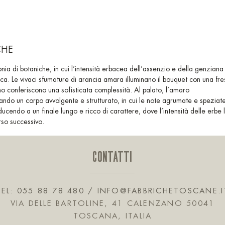
CHE
nia di botaniche, in cui l’intensità erbacea dell’assenzio e della genziana 
ica. Le vivaci sfumature di arancia amara illuminano il bouquet con una fr
o conferiscono una sofisticata complessità. Al palato, l’amaro
lando un corpo avvolgente e strutturato, in cui le note agrumate e speziate 
nducendo a un finale lungo e ricco di carattere, dove l’intensità delle erbe
orso successivo.
CONTATTI
TEL: 055 88 78 480 /
INFO@FABBRICHETOSCANE.I
VIA DELLE BARTOLINE, 41 CALENZANO 50041
TOSCANA, ITALIA