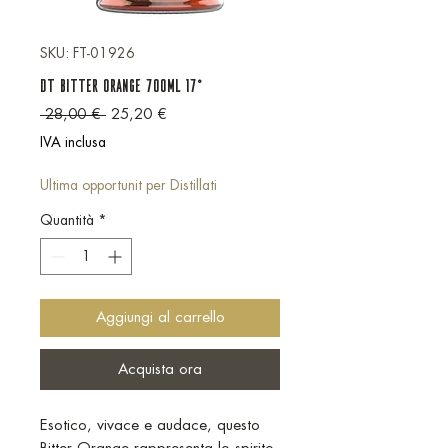
SKU: FT-01926
DT Bitter Orange 700ml 17°
Prezzo regolare
Prezzo scontato
 28,00 € 
25,20 €
IVA inclusa
Ultima opportunit per Distillati
Quantità
*
Aggiungi al carrello
Acquista ora
Esotico, vivace e audace, questo