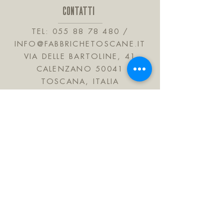
FONDENTE
CONTATTI
-6 TAVOLETTE DA 25G
TEL:
055 88 78 480
/
INFO@FABBRICHETOSCANE.IT
VIA DELLE BARTOLINE, 41
CALENZANO 50041
TOSCANA, ITALIA
JOIN OUR MAILING LIST
Subscribe Now
FAQ
Shipping & Refunds
Informativa sulla privacy