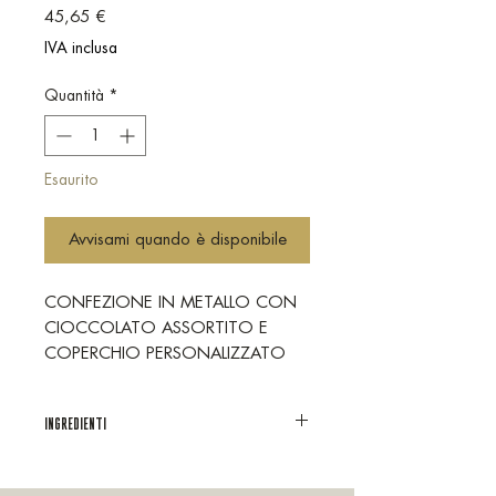
Prezzo
45,65 €
IVA inclusa
Quantità
*
Esaurito
Avvisami quando è disponibile
CONFEZIONE IN METALLO CON
CIOCCOLATO ASSORTITO E
COPERCHIO PERSONALIZZATO
CIOCCOLATO MILITARE
LA CONFEZIONE CONTIENE:
INGREDIENTI
-1 DADO DA 100G CIOCCOLATO
AL LATTE
(VEDI INGREDIENTI PRODOTTO
-1 DADO DA 100G CIOCCOLATO
SINGOLO)