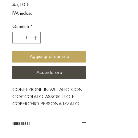
Prezzo
45,10 €
IVA inclusa
Quantità
*
Aggiungi al carrello
Acquista ora
CONFEZIONE IN METALLO CON
CIOCCOLATO ASSORTITO E
COPERCHIO PERSONALIZZATO
CIOCCOLATO MILITARE
LA CONFEZIONE CONTIENE:
INGREDIENTI
-20 NAPOLITAIN CIOCCOLATO
FONDENTE
(VEDI INGREDIENTI PRODOTTO