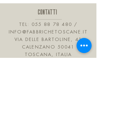
-1 DADO DA 50G CIOCCOLATO
SINGOLO)
FONDENTE
CONTATTI
-4 TAVOLETTE DA 25G
-1 DRAGEE DA 50G
TEL:
055 88 78 480
/
INFO@FABBRICHETOSCANE.IT
VIA DELLE BARTOLINE, 41
CALENZANO 50041
TOSCANA, ITALIA
JOIN OUR MAILING LIST
Subscribe Now
FAQ
Shipping & Refunds