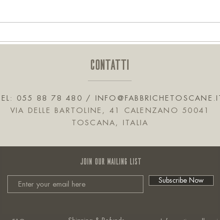
Il Gin nella storia Militare moderna,
Nastro
dall'India all'Italia in un viaggio
valori
andata e ritorno
CONTATTI
TEL: 055 88 78 480 /
INFO@FABBRICHETOSCANE.I
VIA DELLE BARTOLINE, 41 CALENZANO 50041
TOSCANA, ITALIA
JOIN OUR MAILING LIST
Subscribe Now