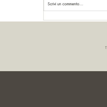
Scrivi un commento...
Cordiale e Cioccolato Militare ricordi
di un tempo in cui la cioccolata era un
lusso riservato all'Esercito