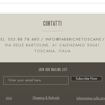
Il Gin nella storia Militare moderna,
Nastro
dall'India all'Italia in un viaggio
valori
andata e ritorno
CONTATTI
TEL: 055 88 78 480 /
INFO@FABBRICHETOSCANE.I
VIA DELLE BARTOLINE, 41 CALENZANO 50041
TOSCANA, ITALIA
JOIN OUR MAILING LIST
Subscribe Now
Shipping & Refunds
FAQ
Informativa sulla pr