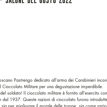
Toscano Pastrengo dedicato all’arma dei Carabinieri incont
 il Cioccolato Militare per una degustazione imperdibile.
el soldato! Il cioccolato militare è fornito all’esercito co
in dal 1937. Queste razioni di cioccolato furono introdott
i, sia per migliorare il morale delle truppe, sia come razio