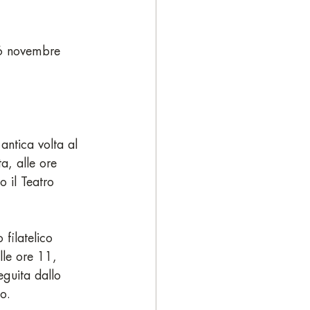
l 6 novembre 
antica volta al 
a, alle ore 
 il Teatro 
filatelico 
lle ore 11, 
eguita dallo 
o.