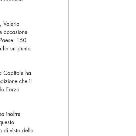
e, Valerio 
e occasione 
o Paese. 150 
nche un punto 
a Capitale ha 
dizione che il 
lla Forza 
a inoltre 
questo 
di vista della 