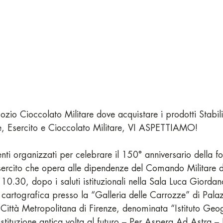
ozio Cioccolato Militare dove acquistare i prodotti Stabi
e, Esercito e Cioccolato Militare, VI ASPETTIAMO!
nti organizzati per celebrare il 150° anniversario della f
sercito che opera alle dipendenze del Comando Militare d
10.30, dopo i saluti istituzionali nella Sala Luca Giordan
 cartografica presso la “Galleria delle Carrozze” di Pala
 Città Metropolitana di Firenze, denominata “Istituto Geog
’istituzione antica volta al futuro – Per Aspera Ad Astra – 