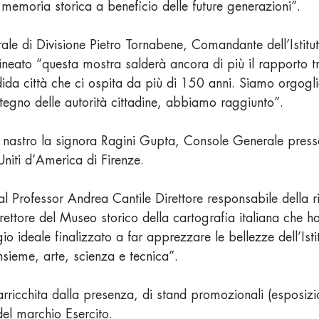
memoria storica a beneficio delle future generazioni”.
ale di Divisione Pietro Tornabene, Comandante dell’Istit
lineato “questa mostra salderà ancora di più il rapporto tr
dida città che ci ospita da più di 150 anni. Siamo orgoglio
tegno delle autorità cittadine, abbiamo raggiunto”.
l nastro la signora Ragini Gupta, Console Generale press
Uniti d’America di Firenze.
l Professor Andrea Cantile Direttore responsabile della ri
irettore del Museo storico della cartografia italiana che ha
o ideale finalizzato a far apprezzare le bellezze dell’Isti
nsieme, arte, scienza e tecnica”.
arricchita dalla presenza, di stand promozionali (esposizi
 del marchio Esercito.