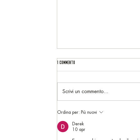
1 commento
Scrivi un commento...
Cordiale e Cioccolato Militare ricordi
Ordina per:
Più nuovi
di un tempo in cui la cioccolata era un
lusso riservato all'Esercito
Derek
10 apr