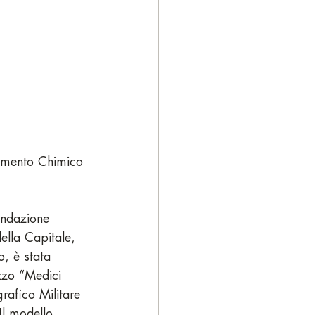
limento Chimico 
ondazione 
ella Capitale, 
o, è stata 
zzo “Medici 
rafico Militare 
Il modello 