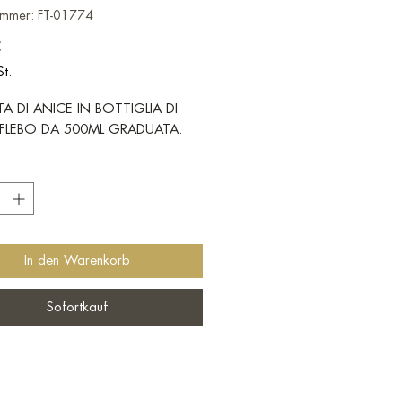
nummer: FT-01774
Preis
€
St.
A DI ANICE IN BOTTIGLIA DI
FLEBO DA 500ML GRADUATA.
*
In den Warenkorb
Sofortkauf