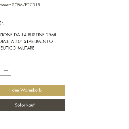
nummer: SCFM/FDC018
Preis
€
St.
IONE DA 14 BUSTINE 25ML
DIALE A 40° STABILIMENTO
EUTICO MILITARE
*
In den Warenkorb
Sofortkauf