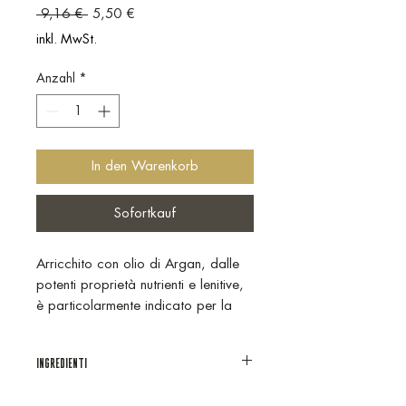
Standardpreis
Sale-Preis
 9,16 € 
5,50 €
inkl. MwSt.
Anzahl
*
In den Warenkorb
Sofortkauf
Arricchito con olio di Argan, dalle
potenti proprietà nutrienti e lenitive,
è particolarmente indicato per la
detersione giornaliera di tutta la
famiglia.
INGREDIENTI
Dermatologicamente testato,
contribuisce a ripristinare e
Aqua, Peg-150 Distearate,