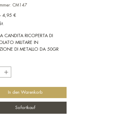
nummer: CM147
Standardpreis
Sale-Preis
 
4,95 €
St.
A CANDITA RICOPERTA DI
LATO MILITARE IN
IONE DI METALLO DA 50GR
*
In den Warenkorb
Sofortkauf