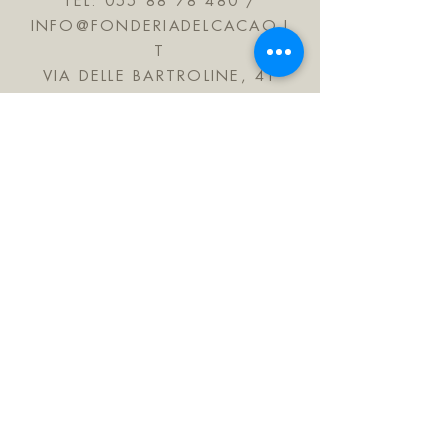
TEL:
055 88 78 480
/
INFO@FONDERIADELCACAO.I
T
VIA DELLE BARTROLINE, 41
CALENZANO 50041
TOSKANA ITALIEN
Treten Sie unserer Mailingliste bei
Abonniere jetzt
FAQ
Versand & Rückerstattungen
Store-Richtlinie