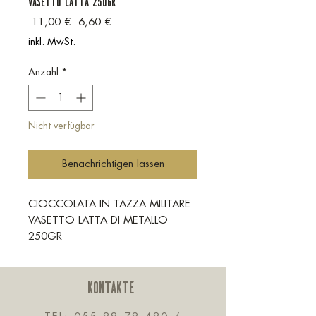
VASETTO LATTA 250GR
Standardpreis
Sale-Preis
 11,00 € 
6,60 €
inkl. MwSt.
Anzahl
*
Nicht verfügbar
Benachrichtigen lassen
CIOCCOLATA IN TAZZA MILITARE
VASETTO LATTA DI METALLO
250GR
KONTAKTE