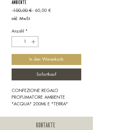
AMBIENTE
Standardpreis
Sale-Preis
 100,00 € 
60,00 €
inkl. MwSt.
Anzahl
*
In den Warenkorb
Sofortkauf
CONFEZIONE REGALO
PROFUMATORE AMBIENTE
"ACQUA" 200ML E "TERRA"
200ML + DOPPI BASTONCINI
Il sentore fiorito di violetta, rosa e
KONTAKTE
fiori d’arancio si fonde con la