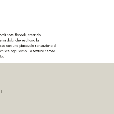
ttili note floreali, creando
nni dolci che esaltano la
sorso con una piacevole sensazione di
chisce ogni sorso. La texture setosa
to.
IT