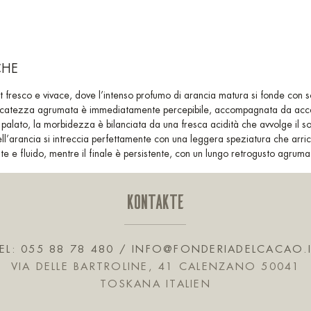
CHE
t fresco e vivace, dove l’intenso profumo di arancia matura si fonde con so
delicatezza agrumata è immediatamente percepibile, accompagnata da acce
 palato, la morbidezza è bilanciata da una fresca acidità che avvolge il 
l’arancia si intreccia perfettamente con una leggera speziatura che arric
te e fluido, mentre il finale è persistente, con un lungo retrogusto agruma
KONTAKTE
EL: 055 88 78 480 /
INFO@FONDERIADELCACAO.
VIA DELLE BARTROLINE, 41 CALENZANO 50041
TOSKANA ITALIEN