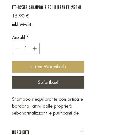
FT-02319 SHAMPOO RIEQUILIBRANTE 250ml
Preis
15,90 €
inkl. MwSt.
Anzahl
*
In den Warenkorb
Sofortkauf
Shampoo riequilibrante con ortica e
bardana, attivi dalle proprietà
sebonormalizzanti e purificanti del
cuoio capelluto. Indicato per la
detersione del cuoio capelluto,
INGREDIENTI
anche in caso di eccesso di sebo