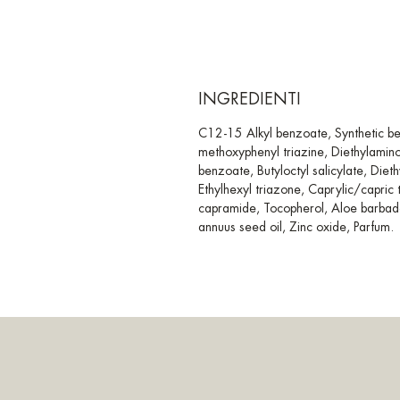
INGREDIENTI
C12-15 Alkyl benzoate, Synthetic be
methoxyphenyl triazine, Diethylamin
benzoate, Butyloctyl salicylate, Diet
Ethylhexyl triazone, Caprylic/capric 
capramide, Tocopherol, Aloe barbaden
annuus seed oil, Zinc oxide, Parfum.