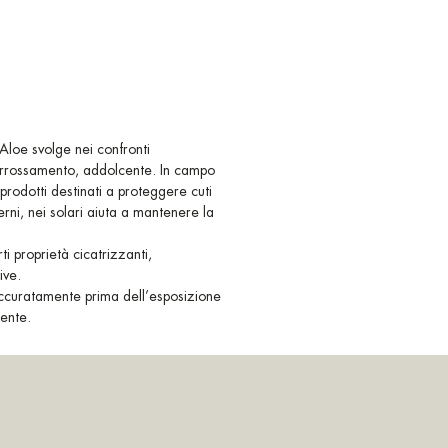
le.
loe svolge nei confronti
arrossamento, addolcente. In campo
i prodotti destinati a proteggere cuti
terni, nei solari aiuta a mantenere la
ti proprietà cicatrizzanti,
ive.
curatamente prima dell’esposizione
mente.