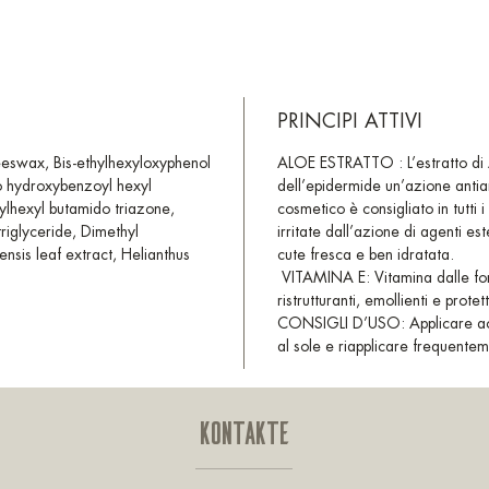
sulla pel
PRINCIPI ATTIVI
eswax, Bis-ethylhexyloxyphenol
ALOE ESTRATTO : L’estratto di A
o hydroxybenzoyl hexyl
dell’epidermide un’azione anti
hylhexyl butamido triazone,
cosmetico è consigliato in tutti 
triglyceride, Dimethyl
irritate dall’azione di agenti es
sis leaf extract, Helianthus
cute fresca e ben idratata.
VITAMINA E
:
Vitamina dalle for
ristrutturanti, emollienti e protett
CONSIGLI D’USO: Applicare ac
al sole e riapplicare frequente
KONTAKTE