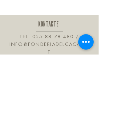
KONTAKTE
TEL:
055 88 78 480
/
INFO@FONDERIADELCACAO.I
T
VIA DELLE BARTROLINE, 41
CALENZANO 50041
TOSKANA ITALIEN
Treten Sie unserer Mailingliste bei
Abonniere jetzt